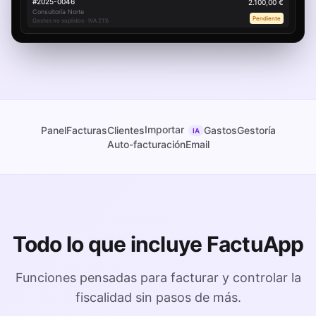
#
2025-0046
2.100,00 €
Consultoría Norte
Pendiente
Gastos no suplidos · IVA 21%
Importar
Panel
Facturas
Clientes
Gastos
Gestoría
IA
Auto-facturación
Email
Todo lo que incluye FactuApp
Funciones pensadas para facturar y controlar la
fiscalidad sin pasos de más.