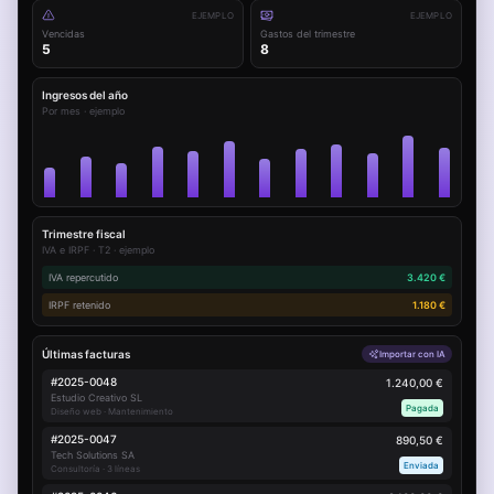
EJEMPLO
EJEMPLO
Vencidas
Gastos del trimestre
5
8
Ingresos del año
Por mes · ejemplo
Trimestre fiscal
IVA e IRPF · T2 · ejemplo
IVA repercutido
3.420 €
IRPF retenido
1.180 €
Últimas facturas
Importar con IA
#
2025-0048
1.240,00 €
Estudio Creativo SL
Pagada
Diseño web · Mantenimiento
#
2025-0047
890,50 €
Tech Solutions SA
Enviada
Consultoría · 3 líneas