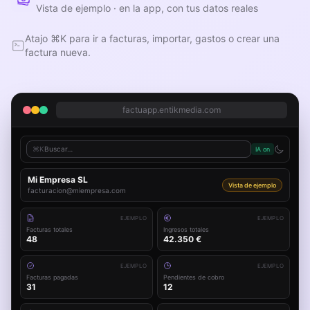
Vista de ejemplo · en la app, con tus datos reales
Atajo ⌘K para ir a facturas, importar, gastos o crear una
factura nueva.
factuapp.entikmedia.com
⌘K
Buscar…
IA on
Mi Empresa SL
Vista de ejemplo
facturacion@miempresa.com
EJEMPLO
EJEMPLO
Facturas totales
Ingresos totales
48
42.350 €
EJEMPLO
EJEMPLO
Facturas pagadas
Pendientes de cobro
31
12