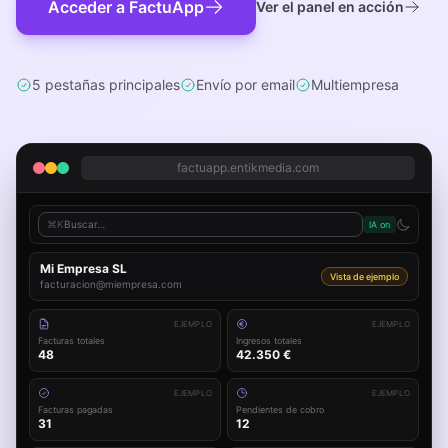
Acceder a FactuApp
Ver el panel en acción
5 pestañas principales
Envío por email
Multiempresa
factuapp.entikmedia.com
⌘K
Buscar…
IA on
Mi Empresa SL
Vista de ejemplo
facturacion@miempresa.com
EJEMPLO
EJEMPLO
Facturas totales
Ingresos totales
48
42.350 €
EJEMPLO
EJEMPLO
Facturas pagadas
Pendientes de cobro
31
12