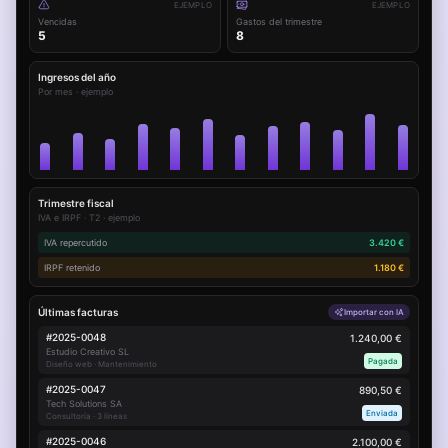
EJEMPLO
EJEMPLO
Vencidas
Gastos del trimestre
5
8
Ingresos del año
Por mes · ejemplo
Trimestre fiscal
IVA e IRPF · T2 · ejemplo
IVA repercutido
3.420 €
IRPF retenido
1.180 €
Últimas facturas
Importar con IA
#
2025-0048
1.240,00 €
Estudio Creativo SL
Pagada
Diseño web · Mantenimiento
#
2025-0047
890,50 €
Tech Solutions SA
Enviada
Consultoría · 3 líneas
#
2025-0046
2.100,00 €